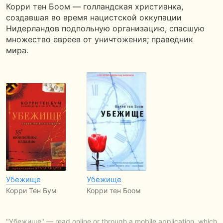
Корри тен Боом — голландская христианка,
создавшая во время нацистской оккупации
Нидерландов подпольную организацию, спасшую
множество евреев от уничтожения; праведник
мира.
Убежище
Убежище
Корри Тен Бум
Корри тен Боом
"Убежище" — read online or through a mobile application, which