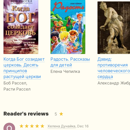
Когда Бог созидает
Радость. Рассказы
Давид:
церковь. Десять
для детей
противоречия
принципов
человеческого
Елена Чепилка
растущей церкви
сердца
Боб Рассел,
Александр Жиб
Расти Рассел
Reader's reviews
5
Хелена Дунайка
, Dec 16