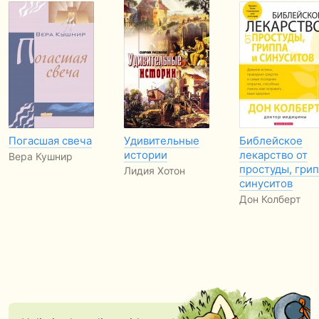
Погасшая свеча
Удивительные
Библейское
истории
лекарство от
Вера Кушнир
простуды, грип
Лидия Хотон
синуситов
Дон Колберт