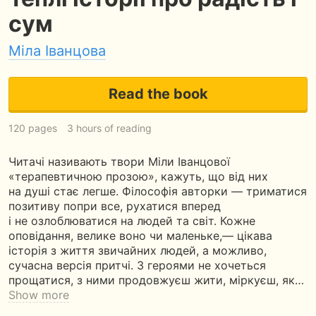
сум
Мiла Iванцова
Read the book
120 pages
3 hours of reading
Читачі називають твори Міли Іванцової
«терапевтичною прозою», кажуть, що від них
на душі стає легше. Філософія авторки — триматися
позитиву попри все, рухатися вперед
і не озлоблюватися на людей та світ. Кожне
оповідання, велике воно чи маленьке,— цікава
історія з життя звичайних людей, а можливо,
сучасна версія притчі. З героями не хочеться
прощатися, з ними продовжуєш жити, міркуєш, як…
Show more