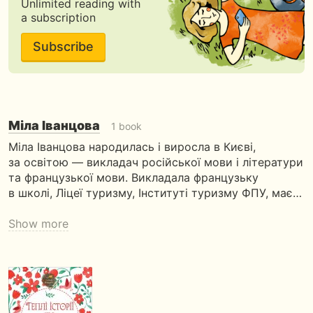
Unlimited reading with
a subscription
Subscribe
Мiла Iванцова
1 book
Міла Іванцова народилась і виросла в Києві,
за освітою — викладач російської мови і літератури
та французької мови. Викладала французьку
в школі, Ліцеї туризму, Інституті туризму ФПУ, має…
Show more