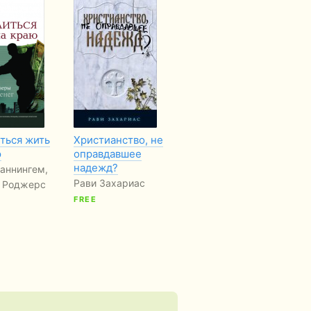
ться жить
Христианство, не
Домостроительство
Ро
ю
оправдавшее
благодати.
О.
надежд?
Библейские
аннингем,
принципы
Рави Захариас
 Роджерс
церковного…
FREE
Сергей Головин