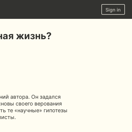
Sign in
ная жизнь?
ний автора. Он задался
сновы своего верования
ить те «научные» гипотезы
листы.