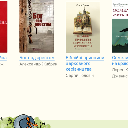
йна
Бог под арестом
Біблійні принципи
Осмели
церковного
на кра
дж
Александр Жибрик
керівництва
Лорен К
Сергій Головін
Дженис