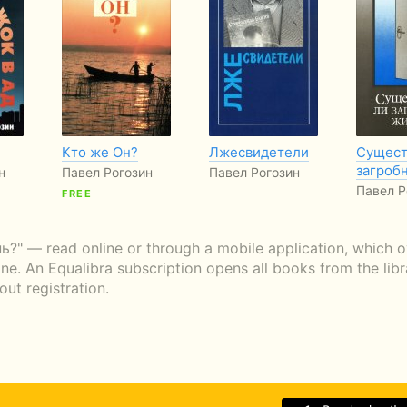
Кто же Он?
Лжесвидетели
Сущест
загроб
н
Павел Рогозин
Павел Рогозин
Павел Р
FREE
 — read online or through a mobile application, which ov
ne. An Equalibra subscription opens all books from the libr
ut registration.