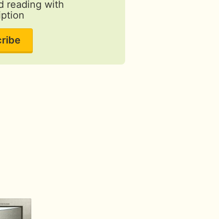
d reading with
iption
ribe