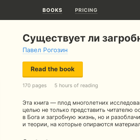
BOOKS
PRICING
Существует ли загроб
Павел Рогозин
Read the book
170 pages
5 hours of reading
Эта книга — плод многолетних исследова
целью не только представить читателю о
в Бога и загробную жизнь, но и разоблач
и теории, на которые опираются материа