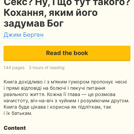
Секс? Ну, і що тут такого?
Кохання, яким його
задумав Бог
Джим Берген
Read the book
144 pages
3 hours of reading
Книга дохідливо і з м’яким гумором пропонує чесні
і прямі відповіді на болючі і пекучі питання
реального життя. Кожна її глава — це розмова
начистоту, віч-на-віч з чуйним і розуміючим другом.
Книга буде цікава і корисна як підліткам, так
і їх батькам.
Content