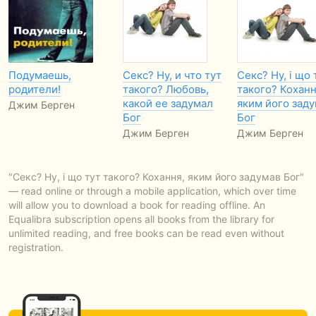
Подумаешь,
Секс? Ну, и что тут
Секс? Ну, і що 
родители!
такого? Любовь,
такого? Коханн
какой ее задумал
яким його зад
Джим Берген
Бог
Бог
Джим Берген
Джим Берген
"Секс? Ну, і що тут такого? Кохання, яким його задумав Бог"
— read online or through a mobile application, which over time
will allow you to download a book for reading offline. An
Equalibra subscription opens all books from the library for
unlimited reading, and free books can be read even without
registration.