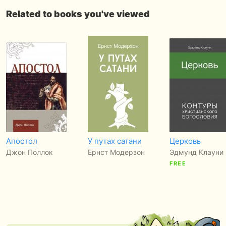
Related to books you've viewed
Апостол
У путах сатани
Церковь
Джон Поллок
Ернст Модерзон
Эдмунд Клауни
FREE