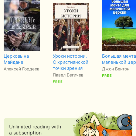
Церковь на
Уроки истории.
Большая мечта
Майдане
С христианской
маленькой цер
точки зрения
Алексей Гордеев
Джон Бентон
Павел Бегичев
FREE
FREE
Unlimited reading with
a subscription