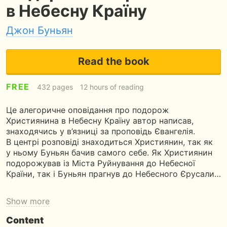
в Небесну Країну
Джон Буньян
Read the book
FREE
432 pages
12 hours of reading
Це алегоричне оповідання про подорож
Християнина в Небесну Країну автор написав,
знаходячись у в’язниці за проповідь Євангелія.
В центрі розповіді знаходиться Християнин, так як
у ньому Буньян бачив самого себе. Як Християнин
подорожував із Міста Руйнування до Небесної
Країни, так і Буньян прагнув до Небесного Єрусали…
Show more
Content