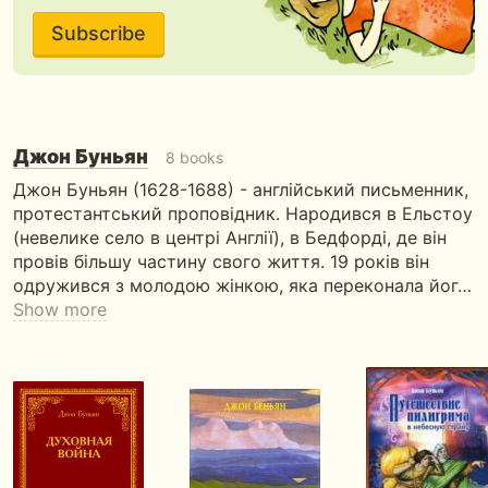
Subscribe
Джон Буньян
8 books
Джон Буньян (1628-1688) - англійський письменник,
протестантський проповідник. Народився в Ельстоу
(невелике село в центрі Англії), в Бедфорді, де він
провів більшу частину свого життя. 19 років він
одружився з молодою жінкою, яка переконала йог…
Show more