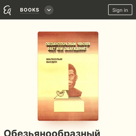
BOOKS
Sign in
Обезьянообразный