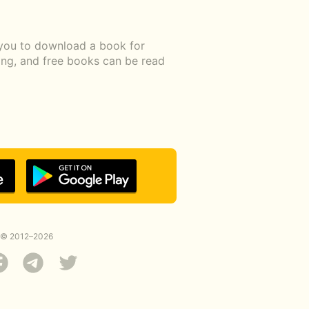
 you to download a book for
ding, and free books can be read
© 2012–2026