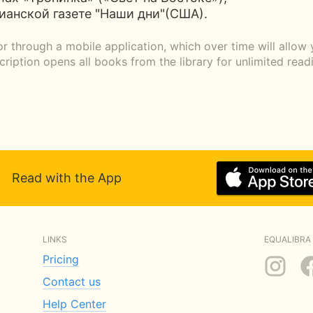
ианской газете "Наши дни"(США).
 through a mobile application, which over time will allow
scription opens all books from the library for unlimited rea
Read with the App
LINKS
EQUALIBRA 
Pricing
Contact us
Help Center