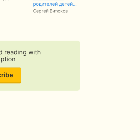
родителей детей…
Гончаров
Сергей Витюков
FREE
d reading with
iption
ribe