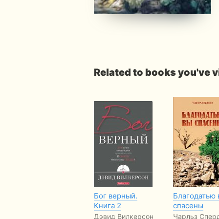
Related to books you've 
Бог верный.
Благодатью 
Книга 2
спасены
Дэвид Вилкерсон
Чарльз Спер