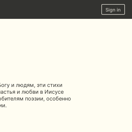
Sign in
огу и людям, эти стихи
частья и любви в Иисусе
юбителям поэзии, особенно
ии.