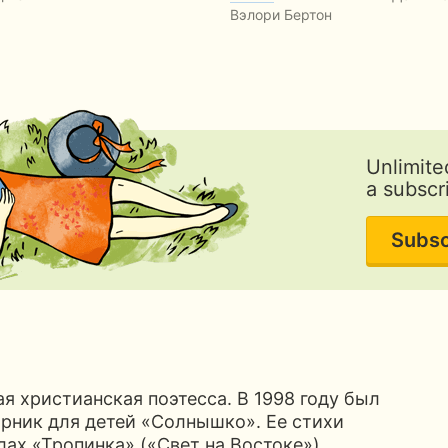
Вэлори Бертон
Unlimite
a subscr
Subsc
я христианская поэтесса. В 1998 году был
рник для детей «Солнышко». Ее стихи
лах «Тропинка» («Свет на Востоке»),