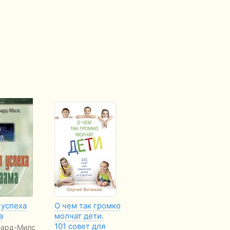
 успеха
О чем так громко
Изгнание бесов
Пу
а
молчат дети.
практически
Би
101 совет для
юард-Милс
Александр