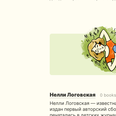
Нелли Логовская
0 books
Нелли Логовская — известна
издан первый авторский сбо
печатались в детских журна