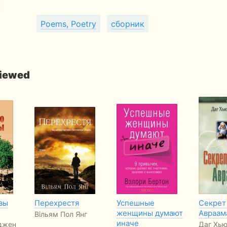
Poems, Poetry
сборник
viewed
вы
Перехрестя
Успешные
Секрет
женщины думают
Авраам
Вільям Пол Янг
иначе
джен
Даг Хь