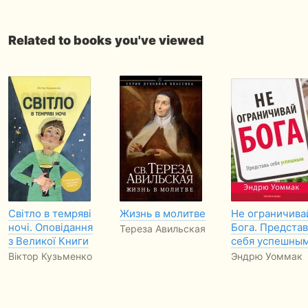
Related to books you've viewed
Світло в темряві
Жизнь в молитве
Не ограничива
ночі. Оповідання
Бога. Представ
Тереза Авильская
з Великої Книги
себя успешны
Віктор Кузьменко
Эндрю Уоммак