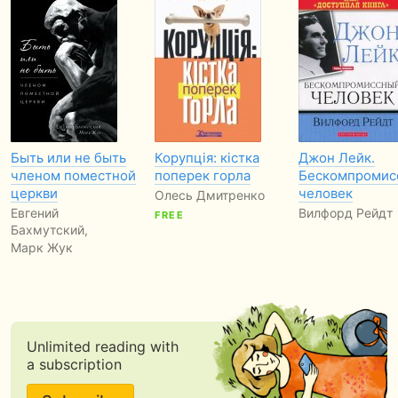
Быть или не быть
Корупція: кістка
Джон Лейк.
членом поместной
поперек горла
Бескомпромис
церкви
человек
Олесь Дмитренко
Евгений
Вилфорд Рейдт
FREE
Бахмутский,
Марк Жук
Unlimited reading with
a subscription