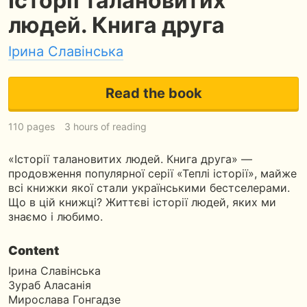
Історії талановитих
людей. Книга друга
Ірина Славінська
Read the book
110 pages
3 hours of reading
«Історії талановитих людей. Книга друга» —
продовження популярної серії «Теплі історії», майже
всі книжки якої стали українськими бестселерами.
Що в цій книжці? Життєві історії людей, яких ми
знаємо і любимо.
Content
Iрина Славiнська
Зураб Аласанiя
Мирослава Гонгадзе