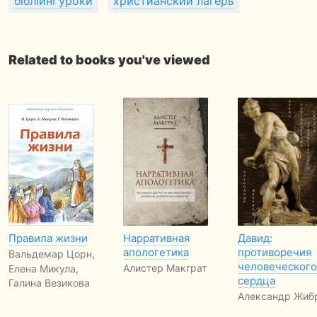
біблійні уроки
христианский лагерь
Related to books you've viewed
Правила жизни
Нарративная
Давид:
апологетика
противоречия
Вальдемар Цорн,
человеческого
Алистер Макграт
Елена Микула,
сердца
Галина Везикова
Александр Жиб