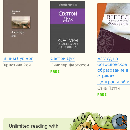
З ним був Бог
Святой Дух
Взгляд на
богословское
Христина Рой
Синклер Фергюсон
образование в
FREE
странах
Центральной 
Стив Пэтти
FREE
Unlimited reading with