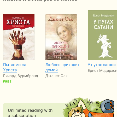
Пытаемы за
Любовь приходит
У путах сатани
Христа
домой
Ернст Модерзо
Ричард Вурмбранд
Джанет Оак
FREE
Unlimited reading with
a subscription