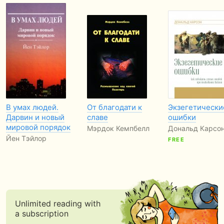
В умах людей.
От благодати к
Экзегетически
Дарвин и новый
славе
ошибки
мировой порядок
Мэрдок Кемпбелл
Дональд Карсо
Йен Тэйлор
FREE
Unlimited reading with
a subscription