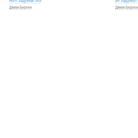
його задумав Бог
ее задумал
Джим Берген
Джим Берген