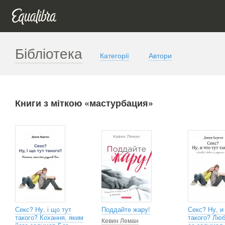
Бібліотека
Категорії
Автори
Книги з міткою «мастурбация»
Секс? Ну, і що тут
Поддайте жару!
Секс? Ну, и
такого? Кохання, яким
такого? Люб
Кевин Леман