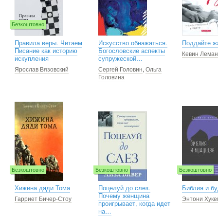
Безкоштовно
Правила веры. Читаем
Искусство обнажаться.
Поддайте ж
Писание как историю
Богословские аспекты
Кевин Леман
искупления
супружеской…
Ярослав Вязовский
Сергей Головин
,
Ольга
Головина
Безкоштовно
Безкоштовно
Безкоштовно
Хижина дяди Тома
Поцелуй до слез.
Библия и б
Почему женщина
Гарриет Бичер-Стоу
Энтони Хуке
проигрывает, когда идет
на…