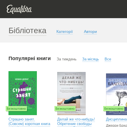
Бібліотека
Категорії
Автори
Популярні книги
За тиждень
За місяць
Все
Безкоштовно
Безкоштовно
Безкоштовно
Страшно занят.
Делай же что-нибудь!
Дисциплина
(Совсем) короткая книга
Обретение свободы
Джерри Бри