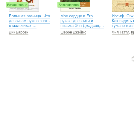
Безкоштовно
Безкоштовно
Большая разница. Что
Мое сердце в Его
Иосиф. Обхо
девочкам нужно знать
руках: дневники и
Как видеть 
о мальчиках,…
письма Энн Джадсон,…
тумане жи
Дик Барсен
Шерон Джеймс
Фил Таттл
,
К