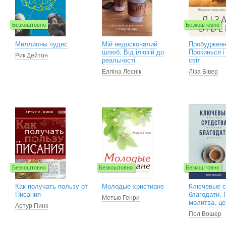
Безкоштовно
Безкоштовно
Миллионы чудес
Мій недосконалий
Пробудженн
шлюб. Від ілюзій до
Прокинься і 
Рик Дейтон
реальності
світ
Елліна Леснік
Ліза Бівер
Безкоштовно
Безкоштовно
Безкоштовно
Как получать пользу от
Молодые христиане
Ключевые с
Писания
благодати. 
Метью Генри
молитва, це
Артур Пинк
Пол Вошер