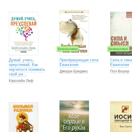
Безкоштовно
Безкоштовно
Думай, учись,
Преобразующая сила
Сила и смы
преуспевай. Как
Евангелия
Евангелия
научиться понимать
Джерри Бриджес
Пол Вошер
свой ум…
Кэролайн Лиф