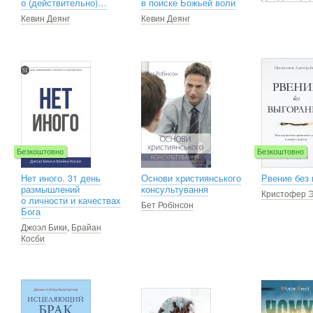
о (действительно)…
в поиске Божьей воли
Кевин Деянг
Кевин Деянг
Безкоштовно
Безкоштовно
Нет иного. 31 день
Основи християнського
Рвение без
размышлений
консультування
Кристофер 
о личности и качествах
Бет Робінсон
Бога
Джоэл Бики
,
Брайан
Косби