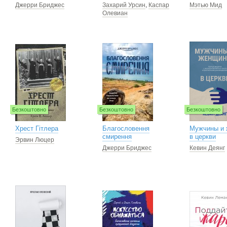
Джерри Бриджес
Захарий Урсин
,
Каспар
Мэтью Мид
Олевиан
Безкоштовно
Безкоштовно
Безкоштовно
Хрест Гітлера
Благословення
Мужчины и
смирення
в церкви
Эрвин Люцер
Джерри Бриджес
Кевин Деянг