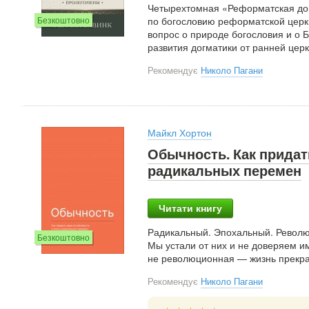
Четырехтомная «Реформатская дог
по богословию реформатской церк
Безкоштовно
вопрос о природе богословия и о Б
развития догматики от ранней це
Рекомендує
Николо Пагани
Майкл Хортон
Обычность. Как придат
радикальных перемен
Читати книгу
Радикальный. Эпохальный. Револю
Безкоштовно
Мы устали от них и не доверяем и
не революционная — жизнь прекра
Рекомендує
Николо Пагани