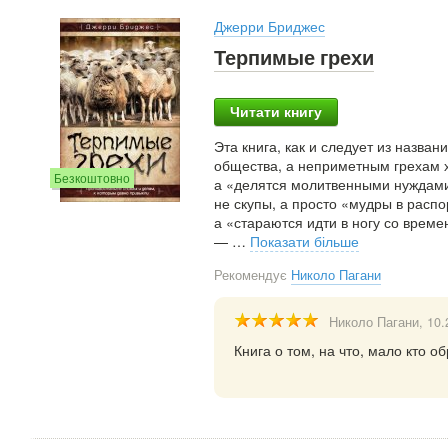
Джерри Бриджес
Терпимые грехи
Читати книгу
Эта книга, как и следует из назва
общества, а неприметным грехам х
Безкоштовно
а «делятся молитвенными нуждами»
не скупы, а просто «мудры в расп
а «стараются идти в ногу со вре
—
…
Показати більше
Рекомендує
Николо Пагани
Николо Пагани
, 10
Книга о том, на что, мало кто 