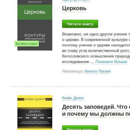
Церковь
Читати книгу
Возможно, ни одно другое учение т
о церкви. В современной культуре
Безкоштовно
поэтому учение о церкви находитс
во главу угла количественный рос
богословского осмысления природы
исследование
…
Показати більше
Рекомендує
Николо Пагани
Кевін Деянг
Десять заповедей. Что
и почему мы должны п
Читати книгу