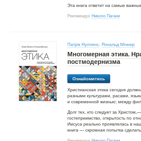
Эта книга ответит на самые важны
Рекомендує
Николо Пагани
Патрік Нулленс
,
Рональд Мічнер
Многомерная этика. Нр
постмодернизма
Ознайомитись
Христианская этика сегодня долж
разными культурами, расами, язы
и современной жизнью; между фил
Долг тех, кто следует за Христом,
гостеприимство, открытость по от
Иисуса реально проявлялась в наш
книга — скромная попытка сделать
Рекомендує
Николо Пагани