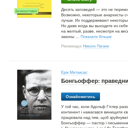
Десять заповедей — это не тюремн
Безкоштовно
Возможно, некоторые анархисты сч
лучше. Их поддерживают некоторые
Но даже когда вы выходите из себя
на желтый, разве, несмотря на весь
законы
…
Показати більше
Рекомендує
Николо Пагани
Ерік Метаксас
Бонгьоффер: праведник
Ознайомитись
У той час, коли Адольф Гітлер раз
континент і намагався винищити євр
працювала над тим, щоб зруйнувати 
Бонгьоффер — пастор і письменник,
(«Послідовництво») та Life Togethe