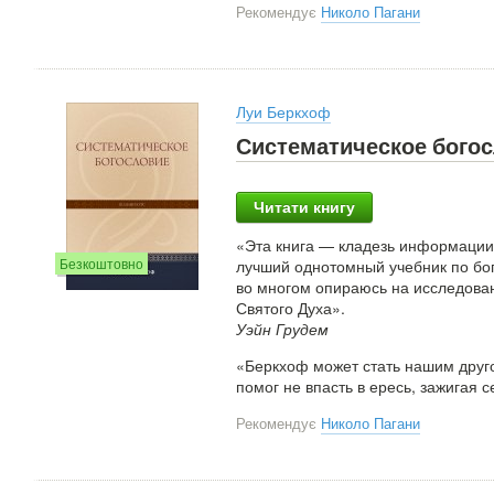
Рекомендує
Николо Пагани
Луи Беркхоф
Систематическое бого
Читати книгу
«Эта книга — кладезь информации и
Безкоштовно
лучший однотомный учебник по бо
во многом опираюсь на исследова
Святого Духа».
Уэйн Грудем
«Беркхоф может стать нашим друго
помог не впасть в ересь, зажигая 
Рекомендує
Николо Пагани