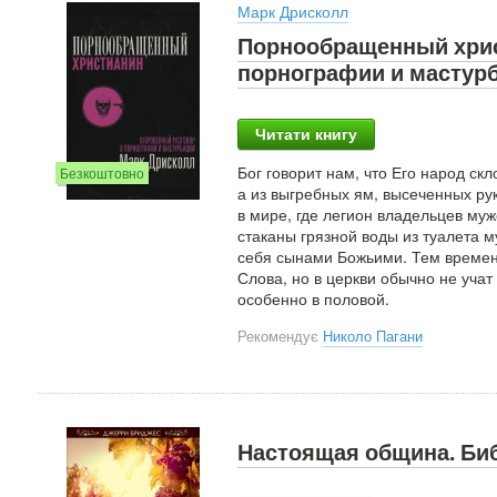
Марк Дрисколл
Порнообращенный хрис
порнографии и мастур
Читати книгу
Бог говорит нам, что Его народ ск
Безкоштовно
а из выгребных ям, высеченных ру
в мире, где легион владельцев му
стаканы грязной воды из туалета
себя сынами Божьими. Тем времене
Слова, но в церкви обычно не уча
особенно в половой.
Рекомендує
Николо Пагани
Настоящая община. Биб