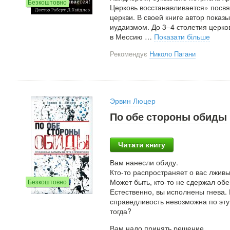
Безкоштовно
Церковь восстанавливается» посвя
церкви. В своей книге автор показ
иудаизмом. До 3–4 столетия церко
в Мессию
…
Показати більше
Рекомендує
Николо Пагани
Эрвин Люцер
По обе стороны обиды
Читати книгу
Вам нанесли обиду.
Кто-то распространяет о вас лжив
Может быть, кто-то не сдержал о
Безкоштовно
Естественно, вы исполнены гнева.
справедливость невозможна по эту
тогда?
Вам надо принять решение.