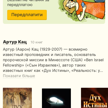
передплатою
Передплатити
Артур Кац
10 книг
Артур (Аарон) Кац (1929-2007) — всемирно
известный проповедник и писатель, основатель
пророческой миссии в Минессоте (США) «Ben Israel
Fellowship» («Сын Израилев»), автор таких
известных книг как «Дух Истины», «Реальность: у…
Показати більше