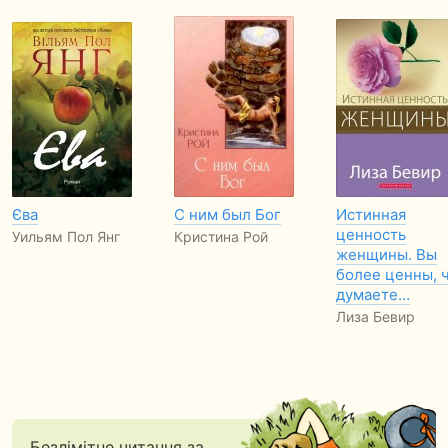
Єва
С ним был Бог
Истинная
ценность
Уильям Пол Янг
Кристина Рой
женщины. Вы
более ценны, 
думаете…
Лиза Бевир
Безлімітне читання за