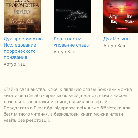
Дух пророчества.
Реальность:
Дух Истины
Исследование
упование славы
Артур Кац
пророческого
Артур Кац
призвания
Артур Кац
«Тайна священства. Ключ к явлению славы Божьей» можна
читати онлайн або через мобільний додаток, який з часом
дозволить завантажити книгу для читання офлайн.
Передплата в Еквалібрі відкриває всі книги з бібліотеки для
безлімітного читання, а безкоштовні книги можна читати
навіть без реєстрації.