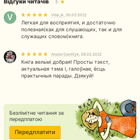
Відгуки читачів
5
Vital_ik
, 30.03.2022
Легкая для восприятия, и достаточно
полезная(как для слушающих, так и для
служащих словом)книга.
Anatol Danilčyk
, 09.03.2022
Кніга вельмі добрая! Просты тэкст,
актуальная тэма і, галоўнае, ёсць
практычныя парады. Дзякуй!
Безлімітне читання за
передплатою
Передплатити