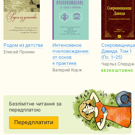
Родом из детства
Интенсивное
Сокровищница
пчеловождение:
Давида. Том 1
Елисей Пронин
от основ
(Пс. 1–25)
к практике
Чарльз Спердж
Валерий Корж
БЕЗКОШТОВНО
Безлімітне читання за
передплатою
Передплатити