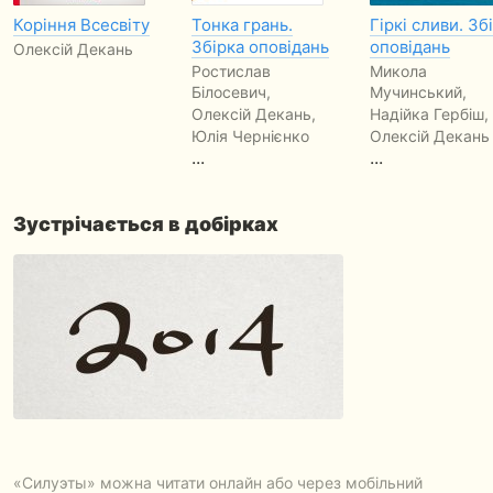
Коріння Всесвіту
Тонка грань.
Гіркі сливи. Зб
Збірка оповідань
оповідань
Олексій Декань
Ростислав
Микола
Білосевич,
Мучинський,
Олексій Декань,
Надійка Гербіш,
Юлія Чернієнко
Олексій Декань
...
...
Зустрічається в добірках
«Силуэты» можна читати онлайн або через мобільний