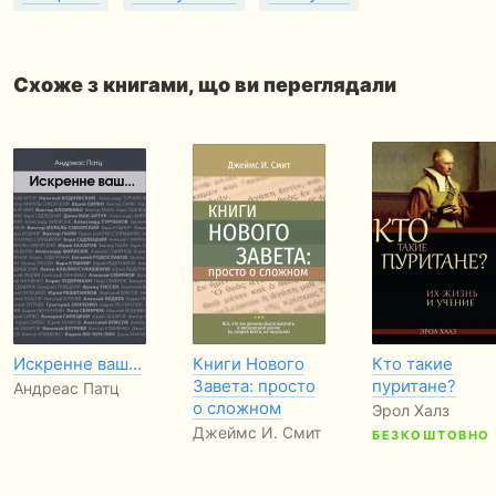
Схоже з книгами, що ви переглядали
Искренне ваш…
Книги Нового
Кто такие
Завета: просто
пуритане?
Андреас Патц
о сложном
Эрол Халз
Джеймс И. Смит
БЕЗКОШТОВНО