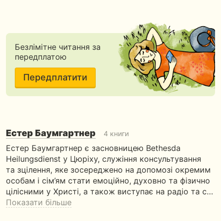
Безлімітне читання за
передплатою
Передплатити
Естер Баумгартнер
4 книги
Естер Баумгартнер є засновницею Bethesda
Heilungsdienst у Цюріху, служіння консультування
та зцілення, яке зосереджено на допомозі окремим
особам і сім’ям стати емоційно, духовно та фізично
цілісними у Христі, а також виступає на радіо та с…
Показати більше