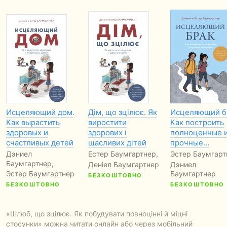
Исцеляющий дом.
Дім, що зцілює. Як
Исцеляющий б
Как вырастить
виростити
Как построить
здоровых и
здорових і
полноценные 
счастливых детей
щасливих дітей
прочные…
Дэниел
Естер Баумгартнер,
Эстер Баумгарт
Баумгартнер,
Деніел Баумгартнер
Дэниел
Эстер Баумгартнер
Баумгартнер
БЕЗКОШТОВНО
БЕЗКОШТОВНО
БЕЗКОШТОВНО
«Шлюб, що зцілює. Як побудувати повноцінні й міцні
стосунки» можна читати онлайн або через мобільний