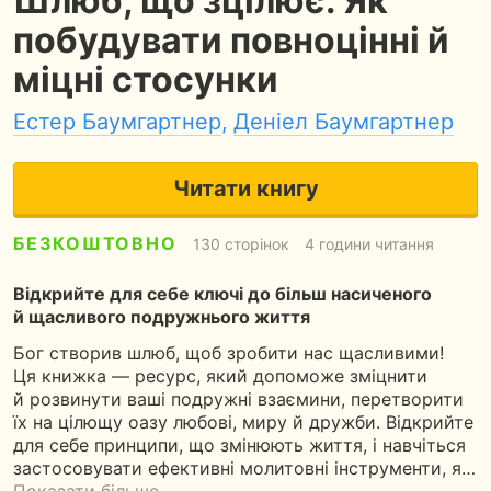
Шлюб, що зцілює. Як
побудувати повноцінні й
міцні стосунки
Естер Баумгартнер
,
Деніел Баумгартнер
Читати книгу
БЕЗКОШТОВНО
130 сторінок
4 години читання
Відкрийте для себе ключі до більш насиченого
й щасливого подружнього життя
Бог створив шлюб, щоб зробити нас щасливими!
Ця книжка — ресурс, який допоможе зміцнити
й розвинути ваші подружні взаємини, перетворити
їх на цілющу оазу любові, миру й дружби. Відкрийте
для себе принципи, що змінюють життя, і навчіться
застосовувати ефективні молитовні інструменти, я…