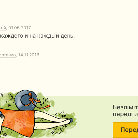
гей
, 01.06.2017
я каждого и на каждый день.
ротенко
, 14.11.2016
Безлімі
передп
Пере