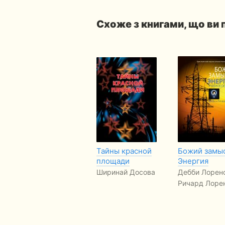
Схоже з книгами, що ви
Тайны красной
Божий замы
площади
Энергия
Ширинай Досова
Дебби Лорен
Ричард Лоре