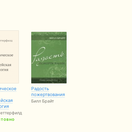
ическое
Радость
Історії
На
пожертвования
талановитих
Пр
ейская
людей. Книга
Р
Билл Брайт
огия
друга
Ми
Сеттерфилд
Ірина Славінська
Б
ШТОВНО