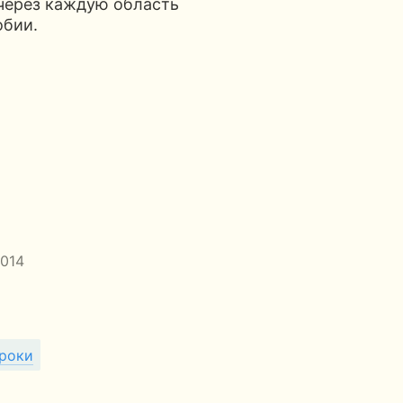
 через каждую область
обии.
2014
роки