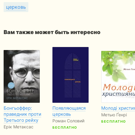
церковь
Вам также может быть интересно
Бонгьоффер:
Появляющаяся
Молоді христи
праведник проти
церковь
Метью Ґенрі
Третього рейху
Роман Соловий
БЕСПЛАТНО
Ерік Метаксас
БЕСПЛАТНО