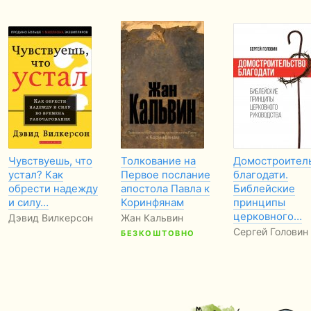
Чувствуешь, что
Толкование на
Домостроител
устал? Как
Первое послание
благодати.
обрести надежду
апостола Павла к
Библейские
и силу…
Коринфянам
принципы
церковного…
Дэвид Вилкерсон
Жан Кальвин
Сергей Головин
БЕЗКОШТОВНО