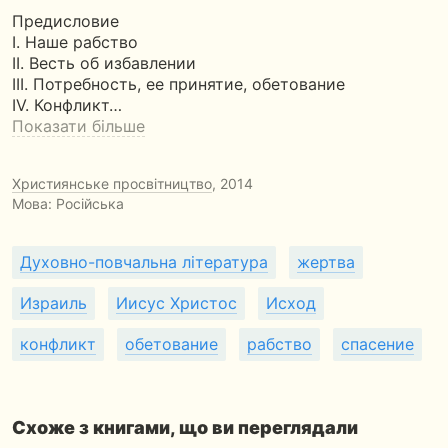
Предисловие
I. Наше рабство
II. Весть об избавлении
III. Потребность, ее принятие, обетование
IV. Конфликт…
Показати більше
Християнське просвітництво
, 2014
Мова: Російська
Духовно-повчальна література
жертва
Израиль
Иисус Христос
Исход
конфликт
обетование
рабство
спасение
Схоже з книгами, що ви переглядали