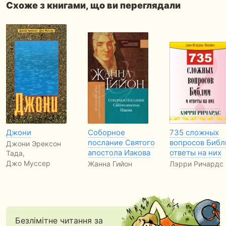
Схоже з книгами, що ви переглядали
Джони
Соборное
735 сложных
послание Святого
вопросов Библ
Джони Эрексон
апостола Иакова
ответы на них
Тада,
Джо Муссер
Жанна Гийон
Лэрри Ричардс
Безлімітне читання за