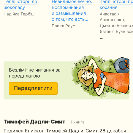
Теплі історії до
Невидимое вечно.
Теплі історії п
шоколаду
Воспоминания
кохання
и размышления
Надійка Гербіш
Анастасія
о том, что есть…
Алексеєнко,
Дмитро Безверх
Павел Реус
Євгенія Бучківс
...
Безлімітне читання за
передплатою
Передплатити
Тимофей Дадли-Смит
1 книга
Родился Епископ Тимофей Дадли-Смит 26 декабря