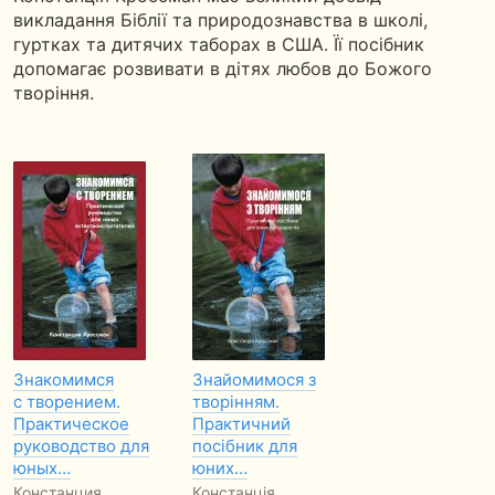
викладання Біблії та природознавства в школі,
гуртках та дитячих таборах в США. Її посібник
допомагає розвивати в дітях любов до Божого
творіння.
Знакомимся
Знайомимося з
с творением.
творінням.
Практическое
Практичний
руководство для
посібник для
юных…
юних…
Констанция
Констанція