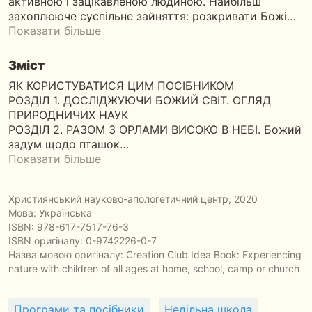
активною і зацікавленою людиною. Найбільш
захоплююче суспільне зайняття: розкривати Божі…
Показати більше
Зміст
ЯК КОРИСТУВАТИСЯ ЦИМ ПОСІБНИКОМ
РОЗДІЛ 1. ДОСЛІДЖУЮЧИ БОЖИЙ СВІТ. ОГЛЯД
ПРИРОДНИЧИХ НАУК
РОЗДІЛ 2. РАЗОМ З ОРЛАМИ ВИСОКО В НЕБІ. Божий
задум щодо пташок…
Показати більше
Християнський науково-апологетичний центр
, 2020
Мова: Українська
ISBN:
978-617-7517-76-3
ISBN оригіналу: 0-9742226-0-7
Назва мовою оригіналу:
Creation Club Idea Book: Experiencing
nature with children of all ages at home, school, camp or church
Програми та посібники
Недільна школа