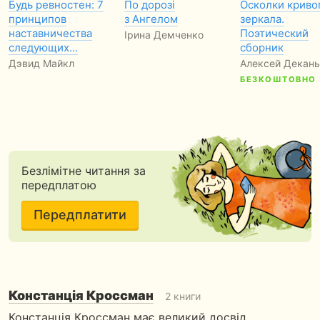
Будь ревностен: 7
По дорозі
Осколки криво
принципов
з Ангелом
зеркала.
наставничества
Поэтический
Ірина Демченко
следующих…
сборник
Дэвид Майкл
Алексей Декань
БЕЗКОШТОВНО
Безлімітне читання за
передплатою
Передплатити
Констанція Кроссман
2 книги
Констанція Кроссман має великий досвід