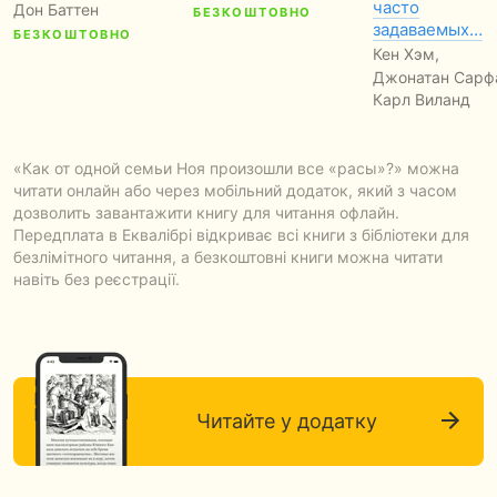
часто
Дон Баттен
БЕЗКОШТОВНО
задаваемых…
БЕЗКОШТОВНО
Кен Хэм,
Джонатан Сарфа
Карл Виланд
...
БЕЗКОШТОВ
«Как от одной семьи Ноя произошли все «расы»?» можна
читати онлайн або через мобільний додаток, який з часом
дозволить завантажити книгу для читання офлайн.
Передплата в Еквалібрі відкриває всі книги з бібліотеки для
безлімітного читання, а безкоштовні книги можна читати
навіть без реєстрації.
Читайте у додатку