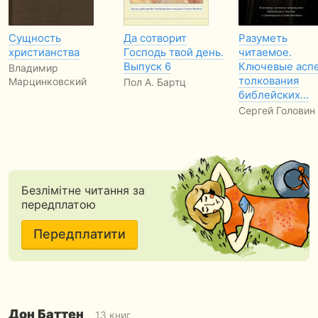
Сущность
Да сотворит
Разуметь
христианства
Господь твой день.
читаемое.
Выпуск 6
Ключевые асп
Владимир
толкования
Марцинковский
Пол А. Бартц
библейских…
Сергей Головин
Безлімітне читання за
передплатою
Передплатити
Дон Баттен
13 книг