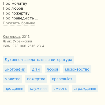
Про молитву
Про любов
Про пожертву
Про праведність …
Показать больше
Книгоноша
, 2013
Язык: Украинский
ISBN:
978-966-2615-23-4
Духовно-назидательная литература
Биографии
діти
любов
місіонерство
молитва
пожертва
праведність
прощення
служіння
смерть
страждання