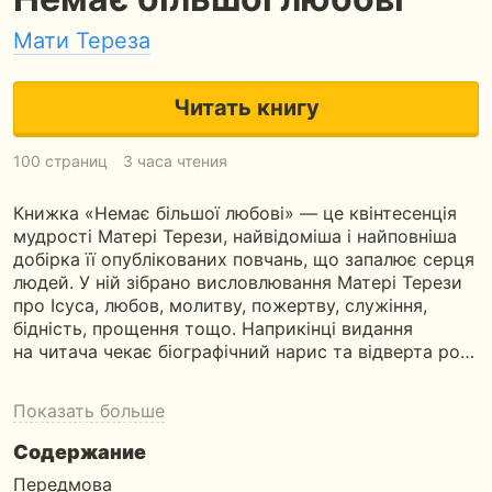
Мати Тереза
Читать книгу
100 страниц
3 часа чтения
Книжка «Немає більшої любові» — це квінтесенція
мудрості Матері Терези, найвідоміша і найповніша
добірка її опублікованих повчань, що запалює серця
людей. У ній зібрано висловлювання Матері Терези
про Ісуса, любов, молитву, пожертву, служіння,
бідність, прощення тощо. Наприкінці видання
на читача чекає біографічний нарис та відверта ро…
Показать больше
Содержание
Передмова