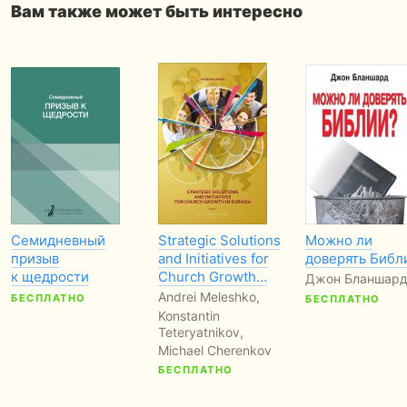
Вам также может быть интересно
Cемидневный
Strategic Solutions
Можно ли
призыв
and Initiatives for
доверять Библ
к щедрости
Church Growth…
Джон Бланшар
Andrei Meleshko,
БЕСПЛАТНО
БЕСПЛАТНО
Konstantin
Teteryatnikov,
Michael Cherenkov
БЕСПЛАТНО