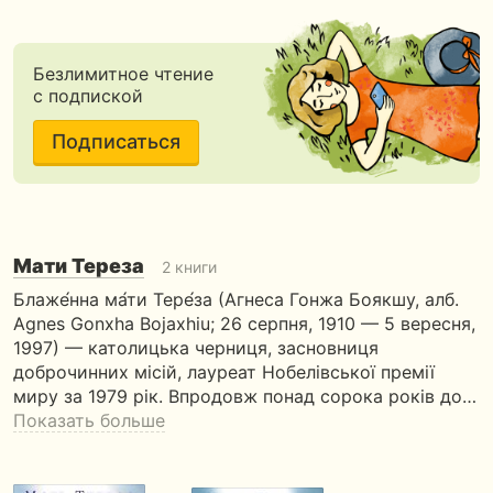
Безлимитное чтение
с подпиской
Подписаться
Мати Тереза
2 книги
Блаже́нна ма́ти Тере́за (Агнеса Гонжа Боякшу, алб.
Agnes Gonxha Bojaxhiu; 26 серпня, 1910 — 5 вересня,
1997) — католицька черниця, засновниця
доброчинних місій, лауреат Нобелівської премії
миру за 1979 рік. Впродовж понад сорока років до…
Показать больше