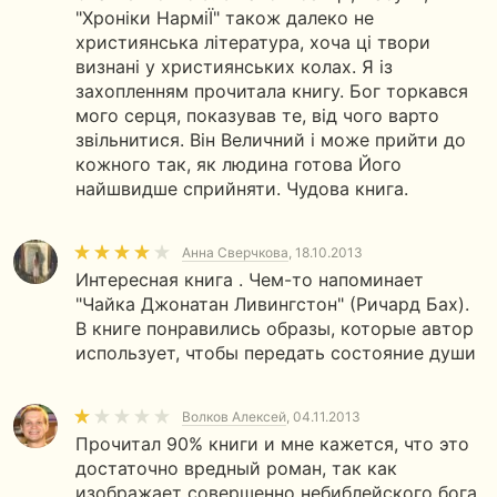
"Хроніки НарміЇ" також далеко не
християнська література, хоча ці твори
визнані у християнських колах. Я із
захопленням прочитала книгу. Бог торкався
мого серця, показував те, від чого варто
звільнитися. Він Величний і може прийти до
кожного так, як людина готова Його
найшвидше сприйняти. Чудова книга.
Анна Сверчкова
, 18.10.2013
Интересная книга . Чем-то напоминает
"Чайка Джонатан Ливингстон" (Ричард Бах).
В книге понравились образы, которые автор
использует, чтобы передать состояние души
Волков Алексей
, 04.11.2013
Прочитал 90% книги и мне кажется, что это
достаточно вредный роман, так как
изображает совершенно небиблейского бога.