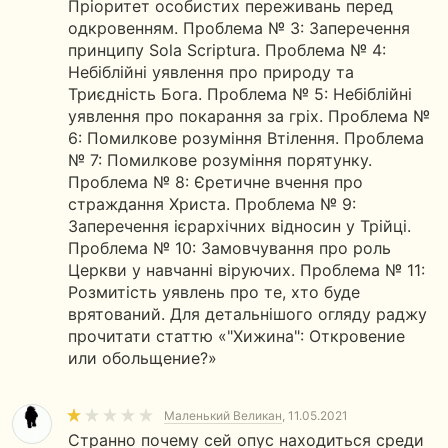
Пріоритет особистих переживань перед
одкровенням. Проблема № 3: Заперечення
принципу Sola Scriptura. Проблема № 4:
Небіблійні уявлення про природу та
Триєдність Бога. Проблема № 5: Небіблійні
уявлення про покарання за гріх. Проблема №
6: Помилкове розуміння Втілення. Проблема
№ 7: Помилкове розуміння порятунку.
Проблема № 8: Єретичне вчення про
страждання Христа. Проблема № 9:
Заперечення ієрархічних відносин у Трійці.
Проблема № 10: Замовчування про роль
Церкви у навчанні віруючих. Проблема № 11:
Розмитість уявлень про те, хто буде
врятований. Для детальнішого огляду раджу
прочитати статтю «"Хижина": Откровение
или обольщение?»
Маленький Великан
, 11.05.2021
Странно почему сей опус находиться среди