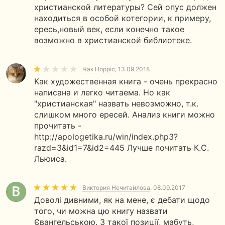
христианской литературы? Сей опус должен
находиться в особой котегории, к примеру,
ересь,новый век, если конечно такое
возможно в христианской библиотеке.
Чак Норріс
, 13.09.2018
Как художественная книга - очень прекрасно
написана и легко читаема. Но как
"христианская" назвать невозможно, т.к.
слишком много ересей. Анализ книги можно
прочитать -
http://apologetika.ru/win/index.php3?
razd=3&id1=7&id2=445 Лучше почитать К.С.
Льюиса.
Виктория Нечитайлова
, 08.09.2017
Доволі дивними, як на мене, є дебати щодо
того, чи можна цю книгу назвати
Євангельською. З такої позиції, мабуть,