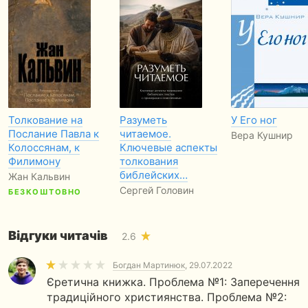
Толкование на
Разуметь
У Его ног
Послание Павла к
читаемое.
Вера Кушнир
Колоссянам, к
Ключевые аспекты
Филимону
толкования
библейских…
Жан Кальвин
Сергей Головин
БЕЗКОШТОВНО
Відгуки читачів
2.6
Богдан Мартинюк
, 29.07.2022
Єретична книжка. Проблема №1: Заперечення
традиційного християнства. Проблема №2: