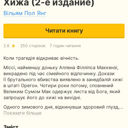
Хижа (2-е издание)
Вільям Пол Янг
Читати книгу
2.6
250 сторінок
7 годин читання
Коли трагедія відкриває вічність.
Міссі, найменшу доньку Аллена Філліпса Маккензі,
викрадено під час сімейного відпочинку. Докази
її брутального вбивства виявлено в занедбалій хижі
в штаті Орегон. Чотири роки потому, сповнений
Великим Сумом Мак одержує листа від Бога, який
запрошує його до хижі на вихідні.
Одного зимового дня, відкинувши здоровий глузд,…
Показати більше
Зміст