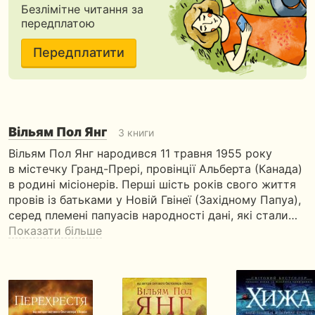
Безлімітне читання за
передплатою
Передплатити
Вільям Пол Янг
3 книги
Вільям Пол Янг народився 11 травня 1955 року
в містечку Гранд-Прері, провінції Альберта (Канада)
в родині місіонерів. Перші шість років свого життя
провів із батьками у Новій Гвінеї (Західному Папуа),
серед племені папуасів народності дані, які стали…
Показати більше