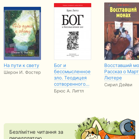
На пути к свету
Бог и
Восставший мо
бессмысленное
Рассказ о Мар
Шерон И. Фостер
зло. Теодицея
Лютере
сотворенного…
Сирил Дейви
Брюс А. Литтл
Безлімітне читання за
передплатою