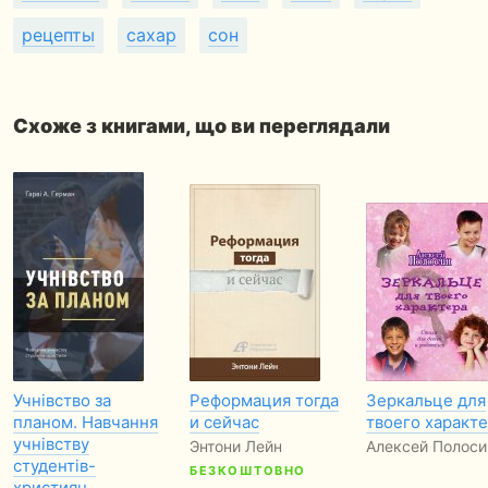
рецепты
сахар
сон
Схоже з книгами, що ви переглядали
Учнівство за
Реформация тогда
Зеркальце для
планом. Навчання
и сейчас
твоего характ
учнівству
Энтони Лейн
Алексей Полоси
студентів-
БЕЗКОШТОВНО
християн