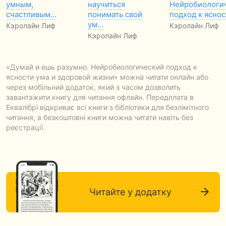
умным,
научиться
Нейробиологи
счастливым…
понимать свой
подход к ясно
ум…
Кэролайн Лиф
Кэролайн Лиф
Кэролайн Лиф
«Думай и ешь разумно. Нейробиологический подход к
ясности ума и здоровой жизни» можна читати онлайн або
через мобільний додаток, який з часом дозволить
завантажити книгу для читання офлайн. Передплата в
Еквалібрі відкриває всі книги з бібліотеки для безлімітного
читання, а безкоштовні книги можна читати навіть без
реєстрації.
Читайте у додатку