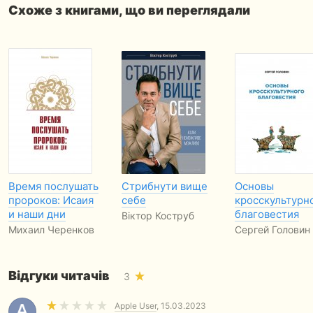
Схоже з книгами, що ви переглядали
Время послушать
Стрибнути вище
Основы
пророков: Исаия
себе
кросскультурн
и наши дни
благовестия
Віктор Коструб
Михаил Черенков
Сергей Головин
Відгуки читачів
3
Apple User
, 15.03.2023