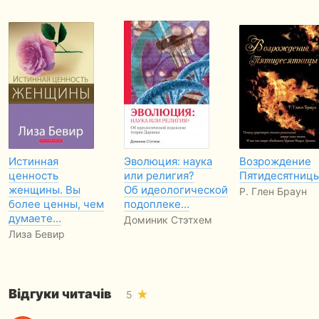
Истинная
Эволюция: наука
Возрождение
ценность
или религия?
Пятидесятниц
женщины. Вы
Об идеологической
Р. Глен Браун
более ценны, чем
подоплеке…
думаете…
Доминик Стэтхем
Лиза Бевир
Відгуки читачів
5