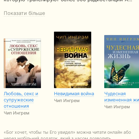
Показати більше
Любовь, секс и
Невидимая война
Чудесная
супружеские
измененная жи
Чип Ингрем
отношения
Чип Ингрем
Чип Ингрем
«Бог хочет, чтобы ты Его увидел» можна читати онлайн або
через мобільний додаток, який з часом дозволить