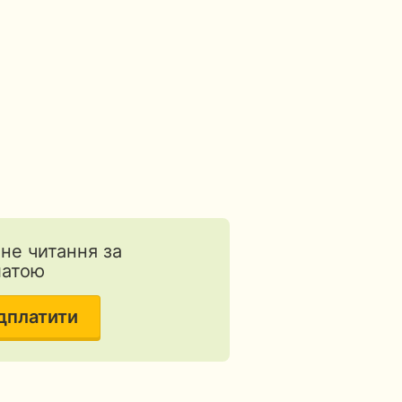
тне читання за
латою
дплатити