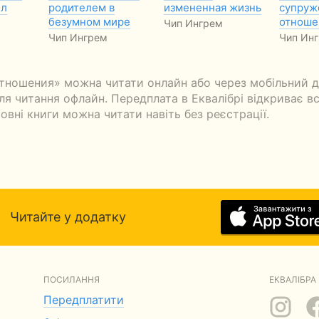
ел
родителем в
измененная жизнь
супруж
безумном мире
отноше
Чип Ингрем
Чип Ингрем
Чип Ин
тношения» можна читати онлайн або через мобільний д
я читання офлайн. Передплата в Еквалібрі відкриває всі
овні книги можна читати навіть без реєстрації.
Читайте у додатку
ПОСИЛАННЯ
ЕКВАЛІБРА 
Передплатити