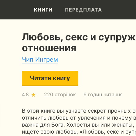
КНИГИ
ПЕРЕДПЛАТА
Любовь, секс и супру
отношения
Чип Ингрем
Читати книгу
4.8
220 сторінок
6 годин читання
В этой книге вы узнаете секрет прочных о
отличить любовь от увлечения и почему 
важна для Бога. Холосты вы или женаты,
ищете свою любовь, «Любовь, секс и су