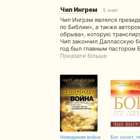
Чип Ингрем
5 книг
Чип Ингрэм являлся презид
по Библии», а также автор
обрыва», которую транслир
Чип закончил Далласскую б
год был главным пастором Б
Показати більше
Невидимая война
Бог хочет, ч