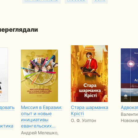
 переглядали
довать
Миссия в Евразии:
Стара шарманка
Адвока
опыт и новые
Крісті
Валенти
инициативы
О. Ф. Уолтон
Новоми
актика
евангельских…
Андрей Мелешко,