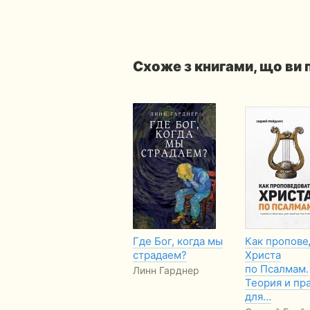
Схоже з книгами, що ви
Где Бог, когда мы
Как пропове
страдаем?
Христа
по Псалмам.
Линн Гарднер
Теория и пр
для…