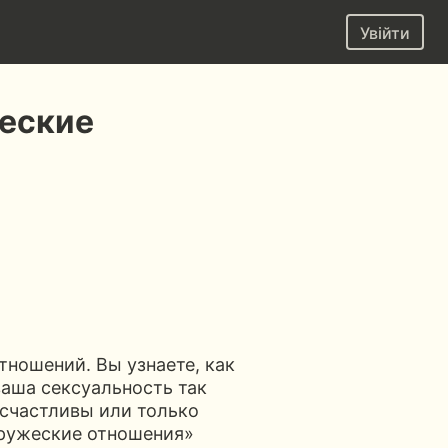
Увійти
жеские
тношений. Вы узнаете, как
ваша сексуальность так
 счастливы или только
пружеские отношения»