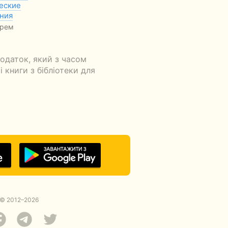
еские
ния
грем
одаток, який з часом
 книги з бібліотеки для
© 2012–2026