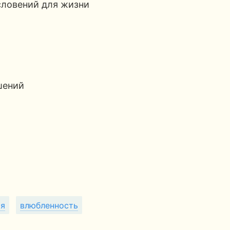
словений для жизни
шений
ия
влюбленность