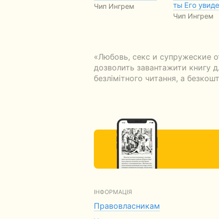
ты Его увид
Чип Ингрем
Чип Ингрем
«Любовь, секс и супружеские о
дозволить завантажити книгу дл
безлімітного читання, а безкошт
ІНФОРМАЦІЯ
Правовласникам