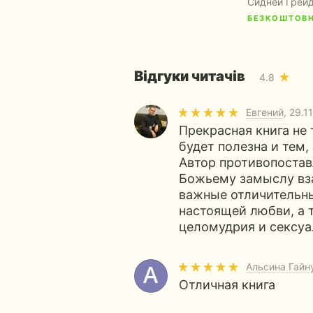
Сидней Грей
БЕЗКОШТОВ
Відгуки читачів
4.8
Евгений
, 29.1
Прекрасная книга не 
будет полезна и тем,
Автор противопостав
Божьему замыслу вз
важные отличительн
настоящей любви, а 
целомудрия и сексуа
Альсина Гайн
Отличная книга