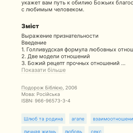
укажет вам путь к обилию Божьих благо
с любимым человеком.
Зміст
Выражение признательности
Введение
1. Голливудская формула любовных отно
2. Две модели отношений
3. Божий рецепт прочных отношений …
Показати більше
Подорож Біблією
, 2006
Мова: Російська
ISBN:
966-96573-3-4
Шлюб та родина
агапе
взаимоотношен
личная жизнь
любовь
секс