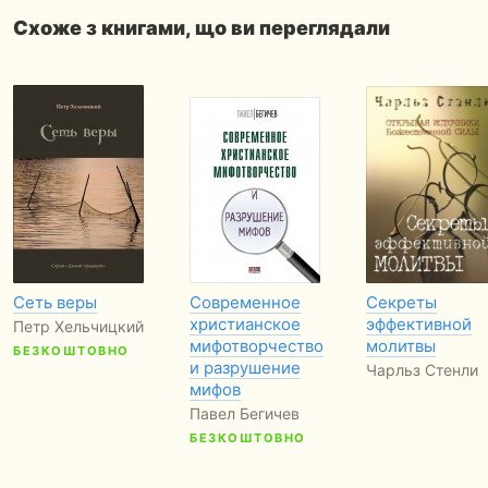
Схоже з книгами, що ви переглядали
Сеть веры
Современное
Секреты
христианское
эффективной
Петр Хельчицкий
мифотворчество
молитвы
БЕЗКОШТОВНО
и разрушение
Чарльз Стенли
мифов
Павел Бегичев
БЕЗКОШТОВНО