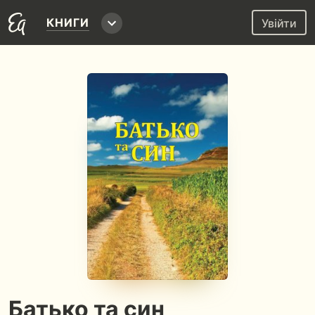
КНИГИ
Увійти
Батько та син