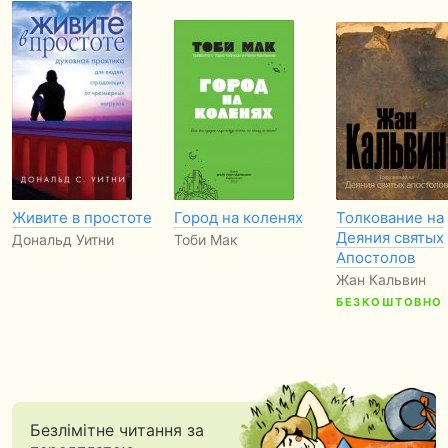
Живите в простоте
Город на коленях
Толкование на
Деяния святых
Дональд Уитни
Тоби Мак
Апостолов
Жан Кальвин
БЕЗКОШТОВНО
Безлімітне читання за