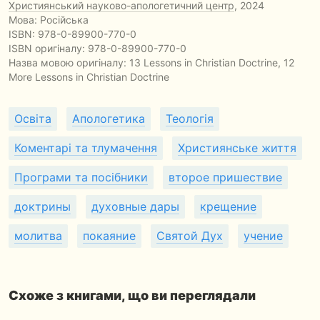
Християнський науково-апологетичний центр
, 2024
Мова: Російська
ISBN:
978-0-89900-770-0
ISBN оригіналу: 978-0-89900-770-0
Назва мовою оригіналу:
13 Lessons in Christian Doctrine, 12
More Lessons in Christian Doctrine
Освіта
Апологетика
Теологія
Коментарі та тлумачення
Християнське життя
Програми та посібники
второе пришествие
доктрины
духовные дары
крещение
молитва
покаяние
Святой Дух
учение
Схоже з книгами, що ви переглядали