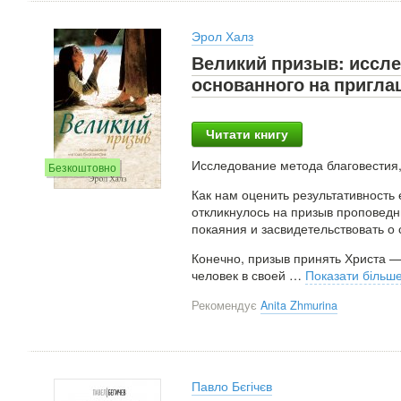
Эрол Халз
Великий призыв: иссле
основанного на пригл
Читати книгу
Исследование метода благовестия
Безкоштовно
Как нам оценить результативность
откликнулось на призыв проповедн
покаяния и засвидетельствовать о 
Конечно, призыв принять Христа 
человек в своей
…
Показати більш
Рекомендує
Anita Zhmurina
Павло Бєгічєв