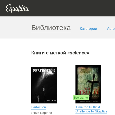
Библиотека
Категории
Авт
Книги с меткой «science»
Бесплатно
Perfection
Time for Truth: A
Challenge to Skeptics
Steve Copland