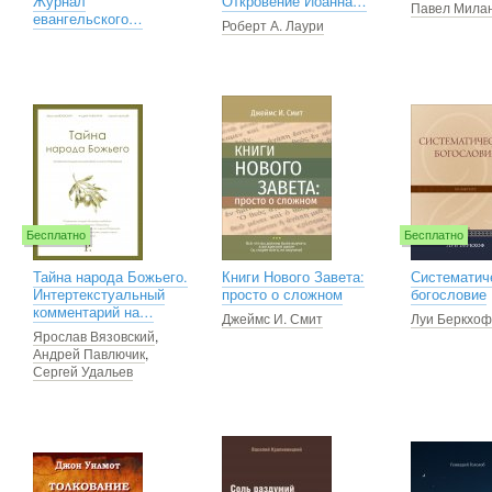
Журнал
Откровение Иоанна…
Павел Мила
евангельского…
Роберт А. Лаури
Бесплатно
Бесплатно
Тайна народа Божьего.
Книги Нового Завета:
Систематич
Интертекстуальный
просто о сложном
богословие
комментарий на…
Джеймс И. Смит
Луи Беркхоф
Ярослав Вязовский
,
Андрей Павлючик
,
Сергей Удальев