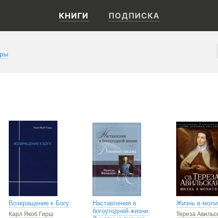
КНИГИ
ПОДПИСКА
оры
Возвращение к Богу
Наставления в
Жизнь в моли
богоугодной жизни.
Карл Якоб Гирш
Тереза Авильс