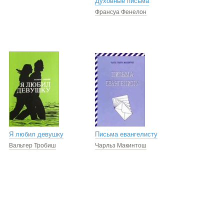
Духовные письма
Франсуа Фенелон
Я любил девушку
Письма евангелисту
Вальтер Тробиш
Чарльз Макинтош