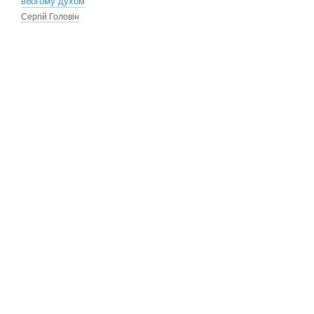
вбогому духом
Сергій Головін