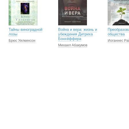
Тайны виноградной
Война и вера: жизнь и
Преобразов
лозы
убеждения Дитриха
общества
Бонхёффера
Брюс Уилкинсон
Иоганнес Р
Михаил Абакумов