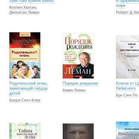
Христово крайне важно
в одержимо
мире
Коллин Хансен
,
Джонатан Лиман
Роберт Д. Ке
Родительский огонь,
Порядок рождения
Ключи от Ц
зажигающий сердца
Небесного
Кевин Леман
детей
Бун Синг По
Берри Сент-Клер