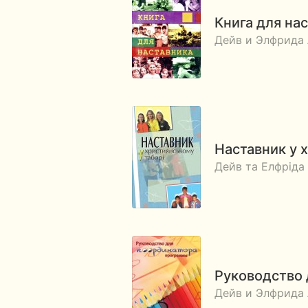
Книга для на
Дейв и Элфрида
Наставник у 
Дейв та Елфріда
Руководство
Дейв и Элфрида