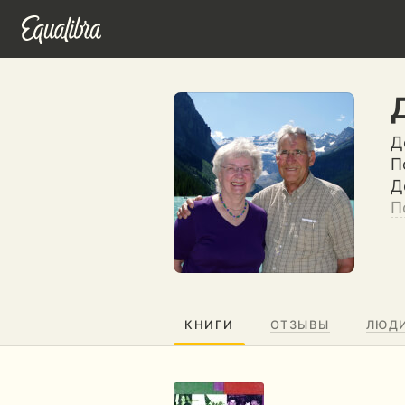
Д
П
Д
П
КНИГИ
ОТЗЫВЫ
ЛЮД