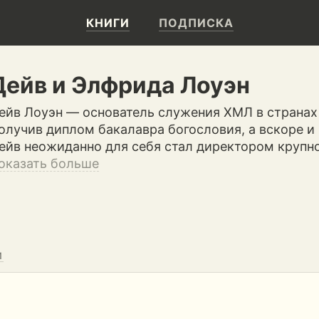
КНИГИ
ПОДПИСКА
Дейв и Элфрида Лоуэн
ейв Лоуэн — основатель служения ХМЛ в странах 
олучив диплом бакалавра богословия, а вскоре и
ейв неожиданно для себя стал директором крупно
оказать больше
И