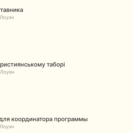
ставника
 Лоуэн
християнському таборі
 Лоуен
 для координатора программы
 Лоуэн