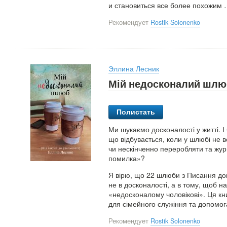
и становиться все более похожим
Рекомендует
Rostik Solonenko
Эллина Лесник
Мій недосконалий шлюб
Полистать
Ми шукаємо досконалості у житті. І
що відбувається, коли у шлюбі не в
чи нескінченно переробляти та жури
помилка»?
Я вірю, що 22 шлюби з Писання до
не в досконалості, а в тому, щоб 
«недосконалому чоловікові». Ця кн
для сімейного служіння та допомог
Рекомендует
Rostik Solonenko