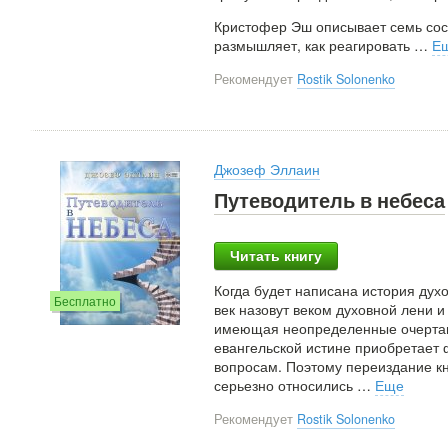
Кристофер Эш описывает семь сос
размышляет, как реагировать
…
Е
Рекомендует
Rostik Solonenko
Джозеф Эллаин
Путеводитель в небеса
Читать книгу
Когда будет написана история духо
Бесплатно
век назовут веком духовной лени 
имеющая неопределенные очертани
евангельской истине приобретает
вопросам. Поэтому переиздание к
серьезно относились
…
Еще
Рекомендует
Rostik Solonenko