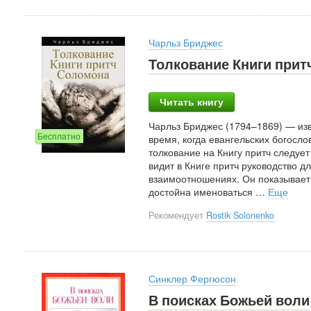
Чарльз Бриджес
Толкование Книги при
Читать книгу
Чарльз Бриджес (1794–1869) — изв
Бесплатно
время, когда евангельских богосло
толкование на Книгу притч следует
видит в Книге притч руководство д
взаимоотношениях. Он показывает ч
достойна именоваться
…
Еще
Рекомендует
Rostik Solonenko
Синклер Фергюсон
В поисках Божьей воли