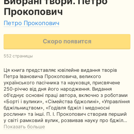
Вибрані твори. Петро
Прокопович
Петро Прокопович
Скоро появится
552 страницы
Ця книга представляє ювілейне видання творів
Петра Івановича Прокоповича, великого
українського пасічника та науковця, присвячене
250-річчю від дня його народження. Видання
об'єднує основні праці автора, включно з роботами
«Борті і вулики», «Сімейства бджолині», «Управління
бджільництвом», «Годівля бджіл і медоносні
рослини» та інші. П. І. Прокопович створив перший
у світі рамковий вулик, розвивав науку про бджіл…
Показать больше