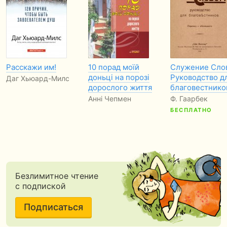
Расскажи им!
10 порад моїй
Служение Сло
доньці на порозі
Руководство д
Даг Хьюард-Милс
дорослого життя
благовестнико
Анні Чепмен
Ф. Гаарбек
БЕСПЛАТНО
Безлимитное чтение
с подпиской
Подписаться