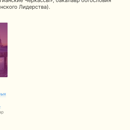
тианские Черкассы», бакалавр богословия
нского Лидерства).
ных
…
ар