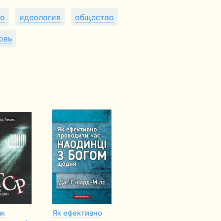
во
идеология
общество
овь
як
Як ефективно
Сборник лекций
Тв