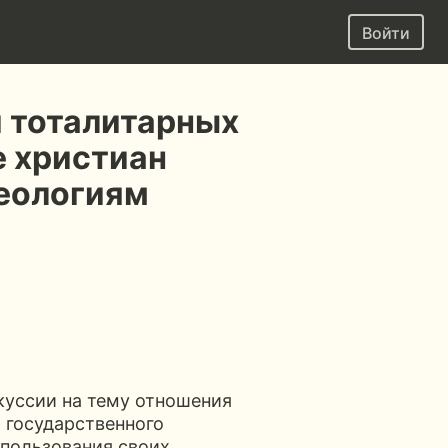
Войти
и тоталитарных
 христиан
еологиям
куссии на тему отношения
 государственного
спользования своих