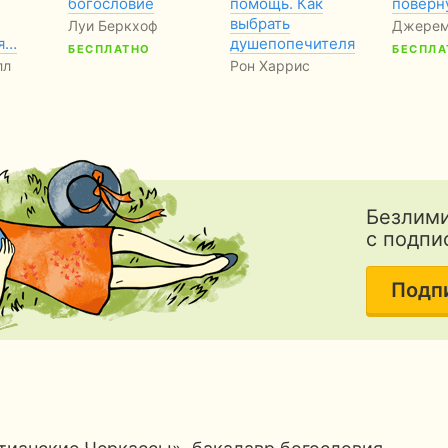
богословие
помощь. Как
поверн
выбрать
Луи Беркхоф
Джерем
я…
душепопечителя
БЕСПЛАТНО
БЕСПЛА
лл
Рон Харрис
Безлими
с подпи
Подп