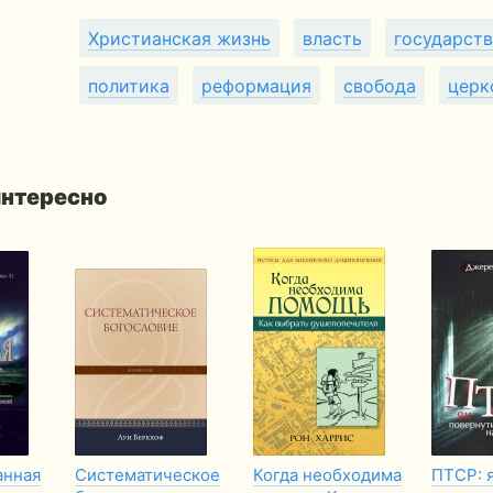
Христианская жизнь
власть
государст
политика
реформация
свобода
церк
интересно
анная
Систематическое
Когда необходима
ПТСР: 