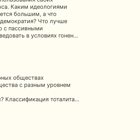
лоса. Каким идеологиями
ется большим, а что
демократия? Что лучше
о с пассивными
едовать в условиях гонен…
арных обществах
щества с разным уровнем
 Классификация тоталита…