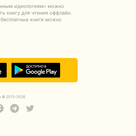
венным идеологиям» можно
ть книгу для чтения оффлайн.
а бесплатные книги можно
 © 2012–2026