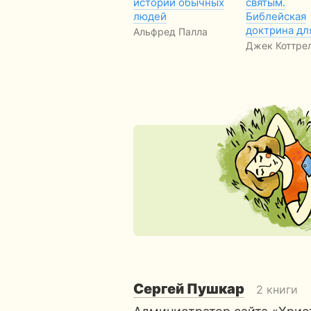
истории обычных
святым.
людей
Библейская
доктрина дл
Альфред Палла
Джек Коттре
Сергей Пушкар
2 книги