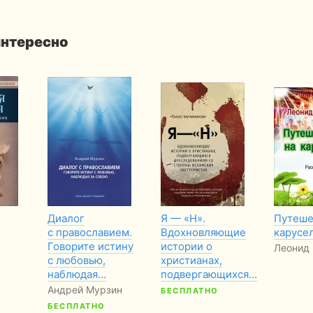
интересно
Диалог
Я — «Н».
Путеше
с православием.
Вдохновляющие
карусе
Говорите истину
истории о
Леонид 
с любовью,
христианах,
наблюдая…
подвергающихся…
Андрей Мурзин
БЕСПЛАТНО
БЕСПЛАТНО