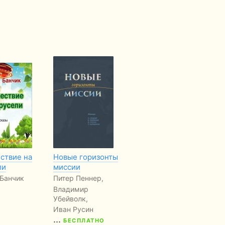
ствие на
Новые горизонты
Библейское
За
ли
миссии
богословие.
ща
Учебное пособие
Банчик
Питер Пеннер,
Павел Милан
Владимир
Убейволк,
БЕСПЛАТНО
Иван Русин
...
БЕСПЛАТНО