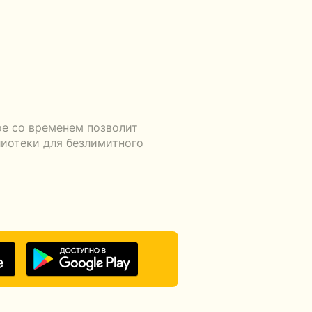
ое со временем позволит
лиотеки для безлимитного