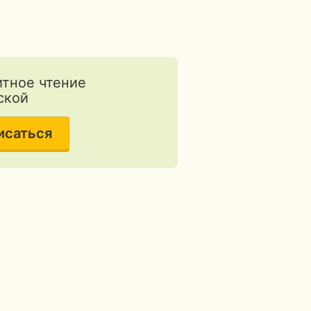
тное чтение
ской
исаться