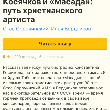
Косячков и «Масада»:
путь христианского
артиста
Стас Сорочинский
,
Илья Бердников
Читать книгу
5
200 страниц
5 часов чтения
Рассказывая нескучную биографию Константина
Косячкова, автора известного церковного гимна «Я
пойду за Тобою» и создателя «Масады» — одной
из самых ярких христианских рок-групп 90-х,—
Стас Сорочинский и Илья Бердников возвращают
нас в сногсшибательное для СССР время — время
горячей проповеди отчаянных в своей вере
миссионеров, переполненных залов домов
культуры, арендованных молодыми церквами, и от…