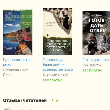
Где начинается
Проповедь
Готов дать отв
река
Евангелия и
Рик Дейтон
всевластие Бога
Патрисия Сент-
БЕСПЛАТНО
Джон
Джеймс Пакер
БЕСПЛАТНО
Отзывы читателей
5