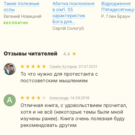
Такие полезные
Абетка поклоніння
Відродження
ослы
в сім'ї. 55
П’ятидесятниці
характеристик
Евгений Новицкий
Р. Глен Браун
Бога для…
БЕСПЛАТНО
Сергій Сологуб
Отзывы читателей
4.4
Семён Хуторов
, 07.07.2021
То что нужно для протестанта с
постсоветским мышлением
Александр
, 14.09.2018
Отличная книга, с удовольствием прочитал,
хотя и не всё (некоторые темы были мной
изучены ранее). Книга очень полезная буду
рекомендовать другим