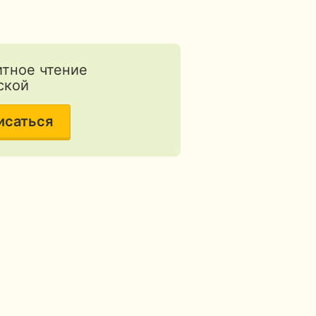
тное чтение
ской
исаться