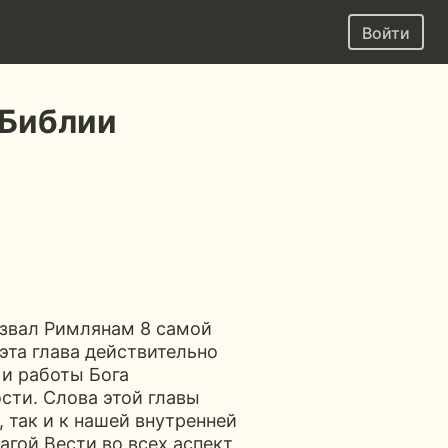
Войти
 Библии
азвал Римлянам 8 самой
эта глава действительно
 и работы Бога
ости. Слова этой главы
, так и к нашей внутренней
лагой Вести во всех аспект…