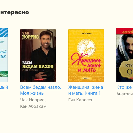
интересно
мый
Всем бедам назло.
Женщина, жена
Кто же
Моя жизнь
и мать. Книга 1
Анатол
Чак Норрис,
Гин Карссен
Кен Абрахам